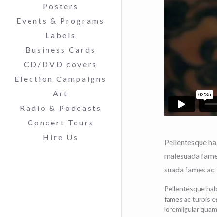
Posters
Events & Programs
Labels
Business Cards
CD/DVD covers
Election Campaigns
Art
Radio & Podcasts
Concert Tours
Hire Us
Pellentesque hab
malesuada fames 
suada fames ac t
Pellentesque hab
fames ac turpis e
loremligular quam,