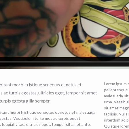
Lorem ipsum d
itant morbi tristique senectus et netus et
pellentesque d
ac turpis egestas, ultricies eget, tempor sit amet
malesuada ultr
urpis egesta gilla semper.
urna. Vestibu
sit amet magn
itant morbi tristique senectus et netus et malesuada
facilisis. Nul
gestas. Vestibulum torto mes ac turpis egest
interdum adipi
 feugiat vitae, ultricies eget, tempor sit amet ante.
Quisque lorem 