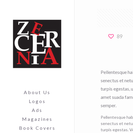
89
Pellentesque ha
senectus et net
turpis egestas, u
About Us
amet suada fame
Logos
semper.
Ads
Pellentesque habi
Magazines
senectus et netu
Book Covers
turpis egestas. V