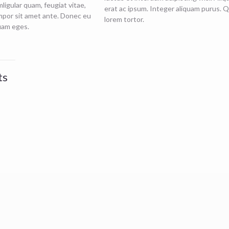
ligular quam, feugiat vitae,
erat ac ipsum. Integer aliquam purus. 
empor sit amet ante. Donec eu
lorem tortor.
quam eges.
ts