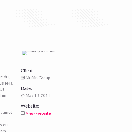
Client:
e dui,
Muffin Group
s felis,
Date:
 Ut
ulum
May 13, 2014
Website:
sit amet
View website
s eu,
quam