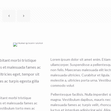
Lorem ipsum dolor sit amet enim. Etiam
bitant morbi tristique
ullamcorper. Suspendisse a pellentesqu
us et malesuada fames ac
non felis. Maecenas malesuada elit lectu
ltricies eget, tempor sit
malesuada ultricies. Curabitur et ligula.
molestie a, ultricies porta urna. Vestib
s ac turpis egesta gilla
commodo volut
Pellentesque facilisis. Nulla imperdiet 
tant morbi tristique
magna. Vestibulum dapibus, mauris nec
s et malesuada fames ac
malesuada fames ac turpis velit, rhoncu
estibulum torto mes ac
luctus et interdum adipiscing wisi. Ali