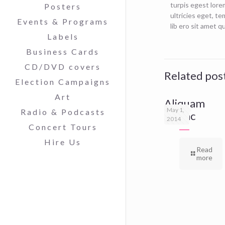
turpis egest lorem
Posters
ultricies eget, t
Events & Programs
lib ero sit amet 
Labels
Business Cards
CD/DVD covers
Related pos
Election Campaigns
Art
Aliquam
May 1,
Radio & Podcasts
eratac
2014
Concert Tours
Hire Us
Read
more